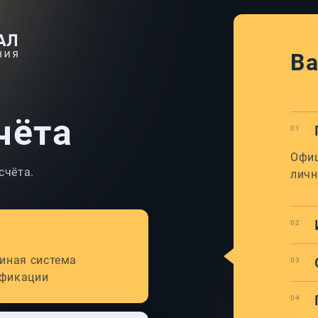
Ва
чёта
Офиц
счёта.
личн
диная система
ификации