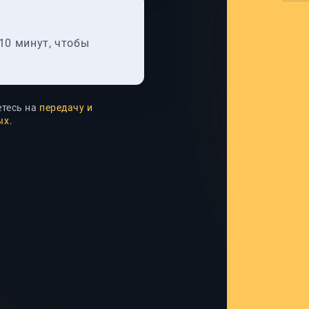
10 минут, чтобы
етесь на
передачу и
ых.