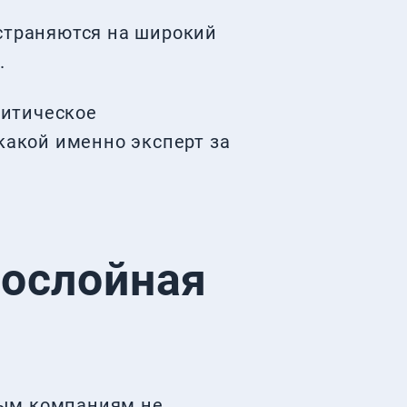
остраняются на широкий
.
литическое
какой именно эксперт за
гослойная
ым компаниям не