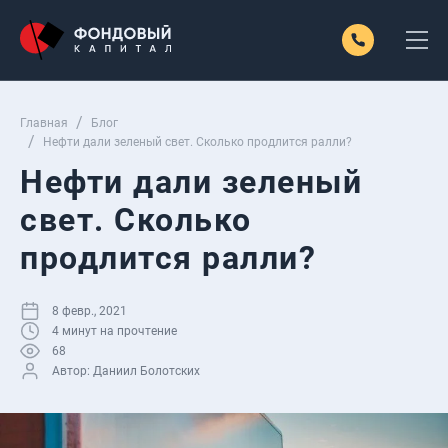
Главная
Блог
Нефти дали зеленый свет. Сколько продлится ралли?
Нефти дали зеленый
свет. Сколько
продлится ралли?
8 февр., 2021
4
минут на прочтение
68
Автор:
Даниил Болотских