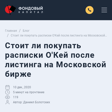
Главная
Блог
Стоит ли покупать расписки О'Кей после листинга на Московской
бирже
Стоит ли покупать
расписки О'Кей после
листинга на Московской
бирже
10 дек., 2020
5
минут на прочтение
119
Автор:
Даниил Болотских