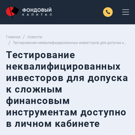
Главная
Новости
Тестирование неквалифицированных инвесторов для допуска к
сложным финансовым инструментам доступно в личном
кабинете
Тестирование
неквалифицированных
инвесторов для допуска
к сложным
финансовым
инструментам доступно
в личном кабинете