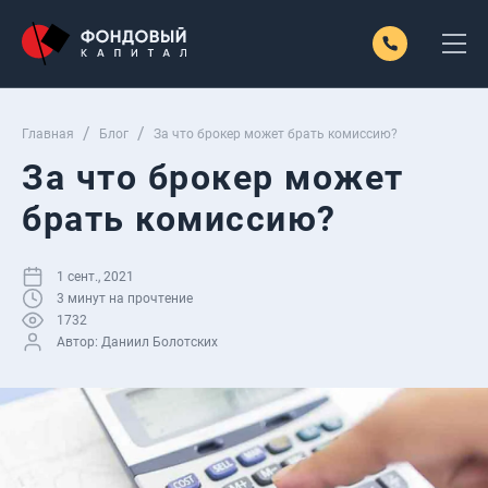
Главная
Блог
За что брокер может брать комиссию?
За что брокер может
брать комиссию?
1 сент., 2021
3
минут на прочтение
1732
Автор:
Даниил Болотских