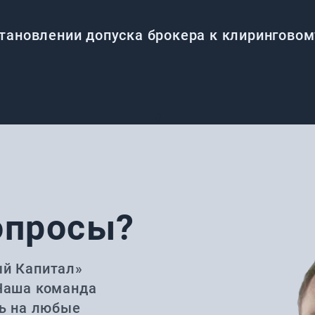
тановлении допуска брокера к клирингово
0
опросы?
ый Капитал»
Наша команда
ть на любые