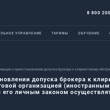
8 800 20
ЕЛЬНОЕ УПРАВЛЕНИЕ
ТАРИФЫ
ОБУЧЕНИЕ
мация о приостановлении допуска брокера к клиринговому обслу
транным лицом, имеющим право в соответствии с его личным зак
новлении допуска брокера к клир
льность)
говой организацией (иностранны
 с его личным законом осуществля