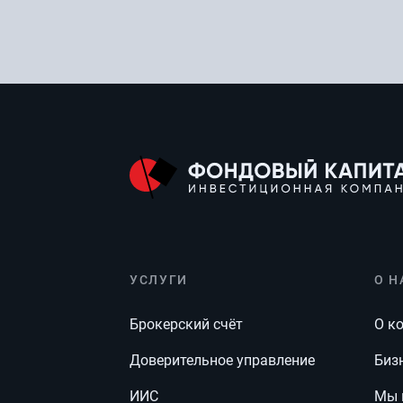
УСЛУГИ
О Н
Брокерский счёт
О к
Доверительное управление
Биз
ИИС
Мы 